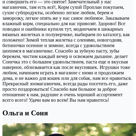
и совершить его — это святое! Замечательный у нас
магазинчик, там есть всё!, Корм сухой Проплан покупаем,
сухие субпродукты, особенно легкое любим, берем и
заморозку, легкое опять же у нас самое любимое. Заказываем
влажный корм, специально для нас привозят. Здорово! Все
поводки и ошейники купили тут, модничаем в шикарных
вязаных жилетках и полуверчике, выбираем по каталогу, как
положено! Зимой теплая жилетка с оленями, новогодняя,
ботиночки осенние и зимние, всегда с удовольствием
шопимся в магазинчике. Спасибо за зубную пасту, зубы
бережем, чистим каждый вечер и освежаем дыхание. делает
Сонечка это с большим удовольствием, паста еще и вкусная
наверное, облизывается как после вкусняшек. Игрушки тоже
любим, начинаем играть в магазине с ними и продолжаем
дома, и не важно для кошек или для собак, нам все нравиться.
Прекрасный зоомагазинчик, всегда рады посетить его, даже
просто поздороваться! Спасибо вам большое за доброе
отношение к нам, радушие и очень хороший ассортимент
всего всего! Удачи вам во всем! Вы нам нравитесь!
Ольга и Соня