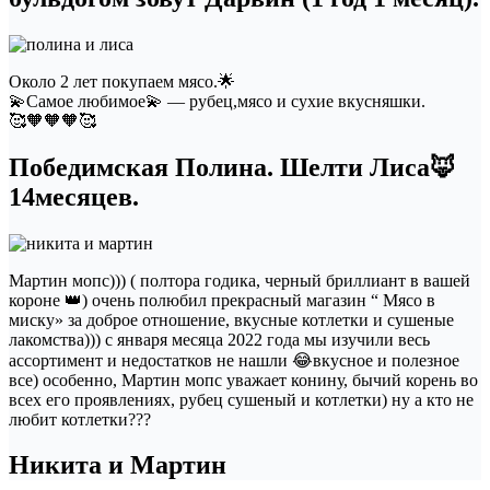
Около 2 лет покупаем мясо.🌟
💫Самое любимое💫 — рубец,мясо и сухие вкусняшки.
🥰🧡🧡🧡🥰
Победимская Полина. Шелти Лиса🦊
14месяцев.
Мартин мопс))) ( полтора годика, черный бриллиант в вашей
короне 👑) очень полюбил прекрасный магазин “ Мясо в
миску» за доброе отношение, вкусные котлетки и сушеные
лакомства))) с января месяца 2022 года мы изучили весь
ассортимент и недостатков не нашли 😂вкусное и полезное
все) особенно, Мартин мопс уважает конину, бычий корень во
всех его проявлениях, рубец сушеный и котлетки) ну а кто не
любит котлетки???
Никита и Мартин