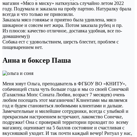
магазин «Мясо в миску» наткнулась случайно летом 2022
году. Подумала и заказала на пробу партию. Натуралку брала
всегда и что только не привозили.
Заказала мясо говяжье и приятно была удивлена, мясо
шикарное и совсем нет жира. Потом заказала рубец и пр.
Из плюсов: качество отличное, доставка удобная, все по-
домашнему))
Собака ест с удовольствием, шерсть блестит, проблем с
пищеварением нет.
Анна и боксер Паша
Меня зовут Ольга, преподаватель в ФГБОУ ВО «КНИТУ»,
собачницей стала чуть больше года и мы со своей Сонечкой
(Галактика Мопс Соната Любви, возраст 7 месяцев) очень
любим посещать этот магазинчик! Клиентами мы являемся
год и будем становиться любимыми клиентами и дальше.
Замечательные и милейшие сотрудники, всегда с улыбкой и
прекрасным настроением встречают, лакомство Сонечке,
подружке! Она с проверкой территории проходит по всему
магазину, оценивает на 5 баллов состояние и счастливая с
вкусняшкой уходит. И так почти каждый вечер! Ритуал у нас,