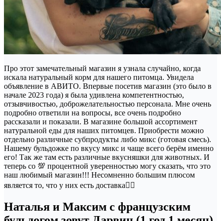
Про этот замечательный магазин я узнала случайно, когда
искала натуральный корм для нашего питомца. Увидела
объявление в АВИТО. Впервые посетив магазин (это было в
начале 2023 года) я была удивлена компетентностью,
отзывчивостью, доброжелательностью персонала. Мне очень
подробно ответили на вопросы, все очень подробно
рассказали и показали. В магазине большой ассортимент
натуральной еды для наших питомцев. Приобрести можно
отдельно различные субпродукты либо микс (готовая смесь).
Нашему бульдожке по вкусу микс и чаще всего берём именно
его! Так же там есть различные вкусняшки для животных. И
теперь со 💯 процентной уверенностью могу сказать, что это
наш любимый магазин!!! Несомненно большим плюсом
является то, что у них есть доставка👌🏼
Наталья и Максим с французским
бульдогом зовут Дарвин (1 год 1 месяц).